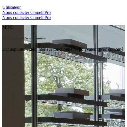
Utilisateur
Nous contacter
ComelitPro
Nous contacter
ComelitPro
MINI
Rien de plus. Rien de moins
.
L’interphone vidéo intérieur fonctionnel et polyvalent avec combiné.