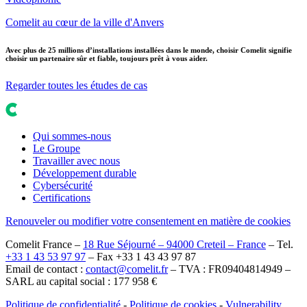
Comelit au cœur de la ville d'Anvers
Avec plus de 25 millions d’installations installées dans le monde, choisir Comelit signifie
choisir un partenaire sûr et fiable, toujours prêt à vous aider.
Regarder toutes les études de cas
Qui sommes-nous
Le Groupe
Travailler avec nous
Développement durable
Cybersécurité
Certifications
Renouveler ou modifier votre consentement en matière de cookies
Comelit France –
18 Rue Séjourné – 94000 Creteil – France
– Tel.
+33 1 43 53 97 97
– Fax +33 1 43 43 97 87
Email de contact :
contact@comelit.fr
– TVA : FR09404814949 –
SARL au capital social : 177 958 €
Politique de confidentialité
-
Politique de cookies
-
Vulnerability