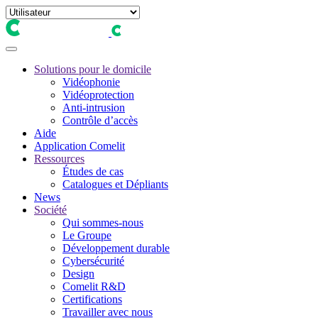
Solutions pour le domicile
Vidéophonie
Vidéoprotection
Anti-intrusion
Contrôle d’accès
Aide
Application Comelit
Ressources
Études de cas
Catalogues et Dépliants
News
Société
Qui sommes-nous
Le Groupe
Développement durable
Cybersécurité
Design
Comelit R&D
Certifications
Travailler avec nous