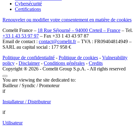
Cybersécurité
Certifications
Renouveler ou modifier votre consentement en matière de cookies
Comelit France –
18 Rue Séjourné – 94000 Creteil – France
– Tel.
+33 1 43 53 97 97
– Fax +33 1 43 43 97 87
Email de contact :
contact@comelit.fr
– TVA : FR09404814949 –
SARL au capital social : 177 958 €
Politique de confidentialité
-
Politique de cookies
-
Vulnerability
policy
-
Disclaimer
-
Conditions générales
-
Credits
Copyright ® 2026 - Comelit Group S.p.A. - All rights reserved
You are viewing the site dedicated to:
Bailleur / Syndic / Promoteur
if
Installateur / Distributeur
if
Utilisateur