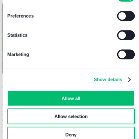
Preferences
Statistics
Marketing
Show details
Pour l’environnement et la communauté
.
Allow all
Nous sommes conscients que nos
actions
ont un impact sur
l’environnement et la société, c’est pourquoi nous nous engageons à
être une entreprise durable. Nous promouvons une culture
Allow selection
d’entreprise
durable
et encourageons nos employés à faire leur part
pour protéger
l’environnement
et contribuer au bien-être des
communautés
dans lesquelles nous opérons.
Deny