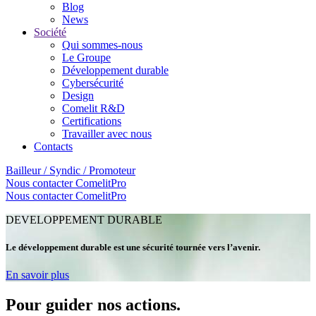
Blog
News
Société
Qui sommes-nous
Le Groupe
Développement durable
Cybersécurité
Design
Comelit R&D
Certifications
Travailler avec nous
Contacts
Bailleur / Syndic / Promoteur
Nous contacter
ComelitPro
Nous contacter
ComelitPro
DEVELOPPEMENT DURABLE
Le développement durable est une sécurité tournée vers l’avenir
.
En savoir plus
Pour guider nos actions
.