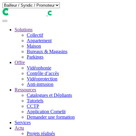
Solutions
Collectif
Appartement
Maison
Bureaux & Magasins
Parkings
Offre
Vidéophonie
Contrôle d’accès
Vidéoprotection
Anti-intrusion
Ressources
Catalogues et Dépliants
Tutoriels
CCTP
Application Comelit
Demander une formation
Services
Actu
Projets réalisés